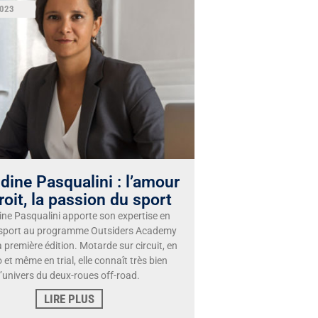
2023
ine Pasqualini : l’amour
roit, la passion du sport
e Pasqualini apporte son expertise en
 sport au programme Outsiders Academy
 première édition. Motarde sur circuit, en
 et même en trial, elle connaît très bien
l’univers du deux-roues off-road.
LIRE PLUS