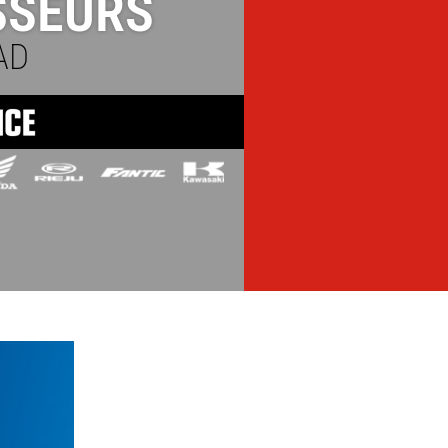
SSEURS
AD