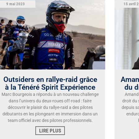
9 mai 2023
15 avril 
Outsiders en rallye-raid grâce
Amand
à la Ténéré Spirit Expérience
du d
Marc Bourgeois a répondu à un nouveau challenge
Amandin
dans l’univers du deux-roues off-road : faire
droit du
découvrir le plaisir du rallye-raid a des pilotes
depuis sa
débutants en les plongeant en immersion dans un
enduro
team officiel avec des pilotes professionnels.
LIRE PLUS